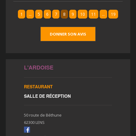
1
...
5
6
7
8
9
10
11
...
19
DONNER SON AVIS
L'ARDOISE
RESTAURANT
SALLE DE RÉCEPTION
50 route de Béthune
62300 LENS