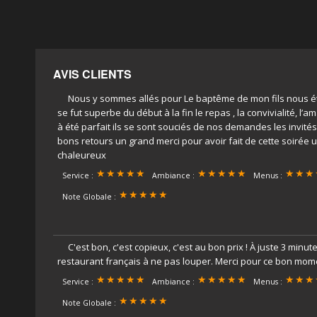
AVIS CLIENTS
Nous y sommes allés pour Le baptême de mon fils nous éti
se fut superbe du début à la fin le repas , la convivialité, l’am
à été parfait ils se sont souciés de nos demandes les invités 
bons retours un grand merci pour avoir fait de cette soirée 
chaleureux
Service :
Ambiance :
Menus :
Note Globale :
C'est bon, c'est copieux, c'est au bon prix ! À juste 3 minu
restaurant français à ne pas louper. Merci pour ce bon mom
Service :
Ambiance :
Menus :
Note Globale :