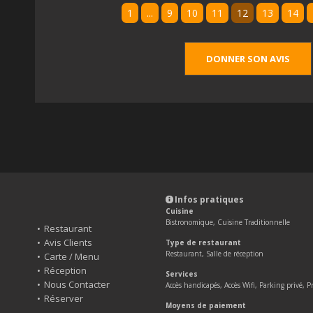
1
...
9
10
11
12
13
14
DONNER SON AVIS
Infos pratiques
Cuisine
Bistronomique, Cuisine Traditionnelle
Restaurant
Avis Clients
Type de restaurant
Restaurant, Salle de réception
Carte / Menu
Réception
Services
Nous Contacter
Accès handicapés, Accès Wifi, Parking privé, Pr
Réserver
Moyens de paiement