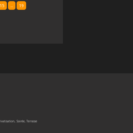
15
...
19
ivatisation, Soirée, Terrasse